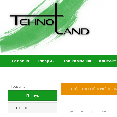
Головна
Товари
Про компанію
Контакт
Не знайдено жодної позиції по ць
Пошук
Категорії
««
«
»
»»