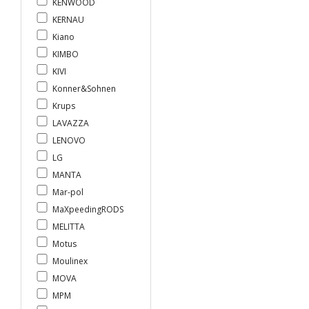
KENWOOD
KERNAU
Kiano
KIMBO
KIVI
Konner&Sohnen
Krups
LAVAZZA
LENOVO
LG
MANTA
Mar-pol
MaXpeedingRODS
MELITTA
Motus
Moulinex
MOVA
MPM