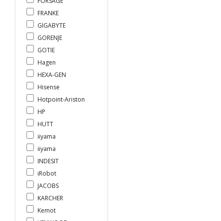
FORSAGE
FRANKE
GIGABYTE
GORENJE
GOTIE
Hagen
HEXА-GEN
Hisense
Hotpoint-Ariston
HP
HUTT
iiyama
iiyama
INDESIT
iRobot
JACOBS
KARCHER
Kemot