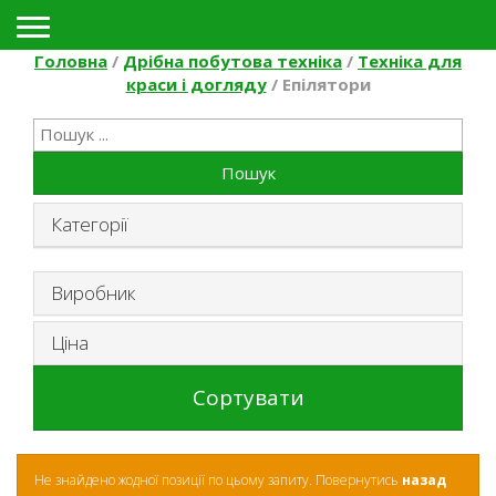
Toggle navigation
Головна
/
Дрібна побутова техніка
/
Техніка для
краси і догляду
/
Епілятори
Пошук
Категорії
Виробник
Ціна
Не знайдено жодної позиції по цьому запиту. Повернутись
назад