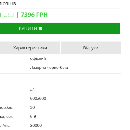
МІСЯЦІВ
| 7396 ГРН
1 USD
КУПИТИ
Характеристики
Відгуки
офісний
Лазерна чорно-біла
a4
600х600
?
тор./хв:
30
?
ки, сек:
6,9
?
./міс:
20000
?