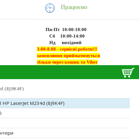
Працюємо
Пн-Пт 10:00-18:00
Сб 10:00-14:00
Нд вихідний
3.08-8.08 - сервісні роботи!!!
замовляння прийматимуться
тільки через кошик та Viber
d (8J9K4F)
 HP LaserJet M234d (8J9K4F)
0
нтери