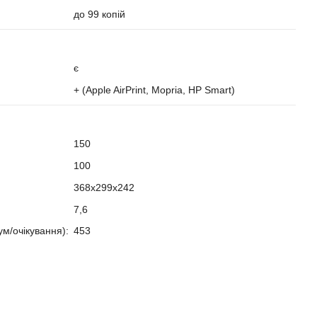
до 99 копій
є
+ (Apple AirPrint, Mopria, HP Smart)
150
100
368x299x242
7,6
ум/очікування):
453