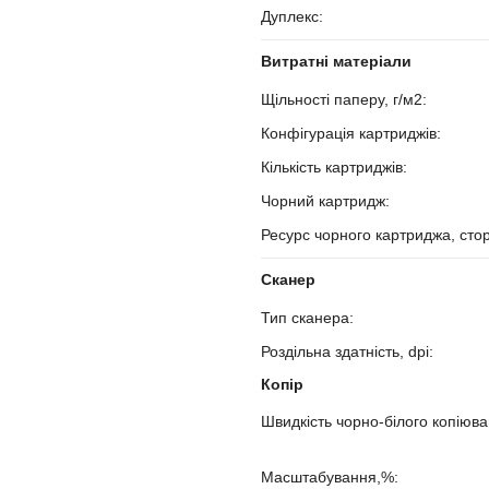
Дуплекс:
?
Витратні матеріали
Щільності паперу, г/м2:
?
Конфігурація картриджів:
?
Кількість картриджів:
?
Чорний картридж:
?
Ресурс чорного картриджа, сто
Сканер
Тип сканера:
?
Роздільна здатність, dpi:
?
Копір
Швидкість чорно-білого копіюван
?
Масштабування,%:
?