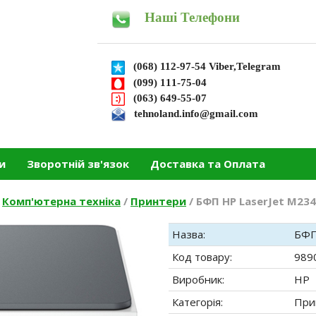
Наші Телефони
(068) 112-97-54 Viber,Telegram
(099) 111-75-04
(063) 649-55-07
tehnoland.info@gmail.com
и
Зворотній зв'язок
Доставка та Оплата
Комп'ютерна техніка
/
Принтери
/
БФП HP LaserJet M234
Назва:
БФП
Код товару:
989
Виробник:
HP
Категорія:
При