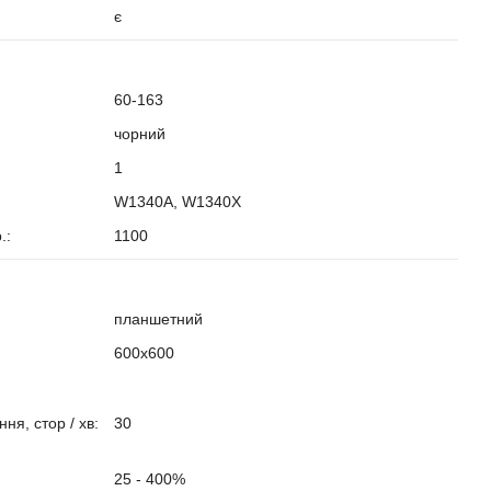
є
60-163
чорний
1
W1340A, W1340X
р.:
1100
?
планшетний
600х600
ня, стор / хв:
30
25 - 400%