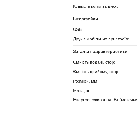
Кількість копій за цикл:
?
Інтерфейси
USB:
?
Друк з мобільних пристроїв:
?
Загальні характеристики
Ємність подачі, стор:
?
Ємність прийому, стор:
?
Розміри, мм:
?
Маса, кг:
?
Енергоспоживання, Вт (максим
?