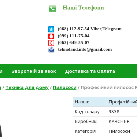
Наші Телефони
(068) 112-97-54 Viber,Telegram
(099) 111-75-04
(063) 649-55-07
tehnoland.info@gmail.com
и
Зворотній зв'язок
Доставка та Оплата
а
/
Техніка для дому
/
Пилососи
/
Професійний пилосос Ka
Назва:
Професійний 
Код товару:
9838
Виробник:
KARCHER
Категорія:
Пилососи