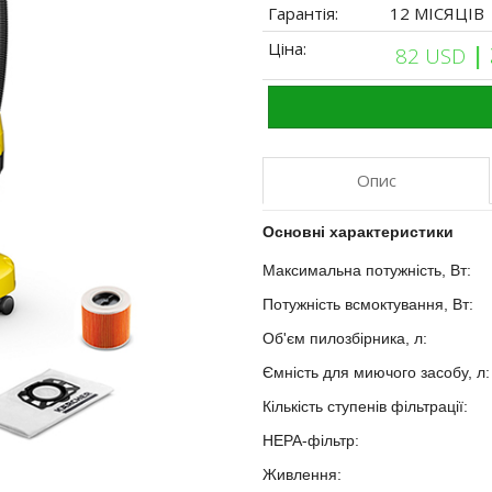
Гарантія:
12 МІСЯЦІВ
Ціна:
|
82 USD
Опис
Основні характеристики
Максимальна потужність, Вт:
?
Потужність всмоктування, Вт:
Об'єм пилозбірника, л:
?
Ємність для миючого засобу, л
Кількість ступенів фільтрації:
?
HEPA-фільтр:
?
Живлення:
?