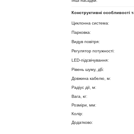
Інші насадки:
?
Конструктивні особливості т
Циклонна система:
?
Парковка:
?
Видув повітря:
?
Регулятор потужності:
?
LED-підсвічування:
?
Рівень шуму, дБ:
?
Довжина кабелю, м:
Радіус дії, м:
?
Вага, кг:
Розміри, мм:
Колір:
Додатково: