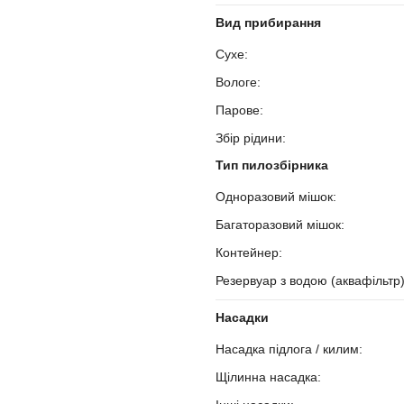
Вид прибирання
Сухе:
?
Вологе:
?
Парове:
?
Збір рідини:
?
Тип пилозбірника
Одноразовий мішок:
?
Багаторазовий мішок:
?
Контейнер:
?
Резервуар з водою (аквафільтр
Насадки
Насадка підлога / килим:
?
Щілинна насадка:
?