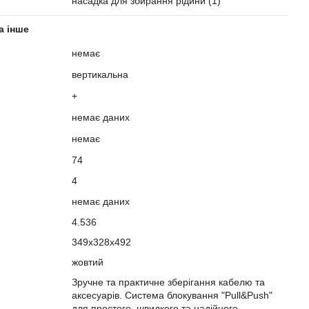
насадка для збирання рідини (1)
а інше
немає
вертикальна
+
немає даних
немає
74
4
немає даних
4.536
349х328х492
жовтий
Зручне та практичне зберігання кабелю та
аксесуарів. Система блокування "Pull&Push"
для простого, швидкого та надійного