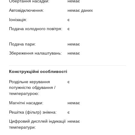
Обертання насадки:
немає
?
Автовідключення:
немає даних
?
Іонізація:
є
?
Подача холодного повітря:
є
?
Подача пари:
немає
?
Збереження налаштувань:
немає
?
Конструкційні особливості
Роздільне керування
є
потужністю обдування /
температурою:
?
Магнітні насадки:
немає
?
Решітка (фільтр) знімна:
є
?
Цифровий дисплей індикації
немає
температури:
?