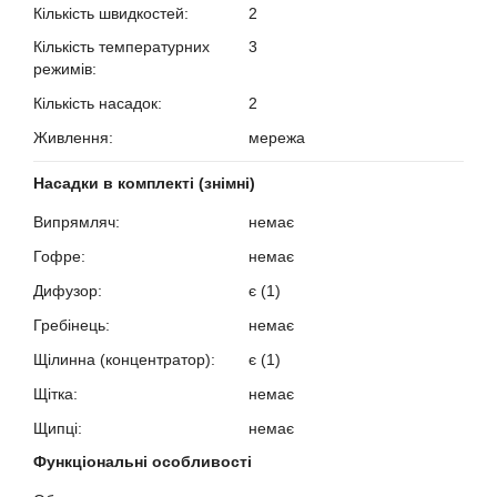
Кількість швидкостей:
2
?
Кількість температурних
3
режимів:
?
Кількість насадок:
2
?
Живлення:
мережа
?
Насадки в комплекті (знімні)
Випрямляч:
немає
?
Гофре:
немає
?
Дифузор:
є (1)
?
Гребінець:
немає
?
Щілинна (концентратор):
є (1)
?
Щітка:
немає
?
Щипці:
немає
?
Функціональні особливості