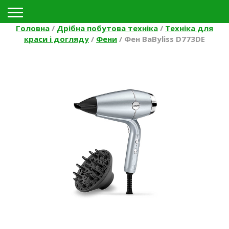
Toggle navigation
Головна
/
Дрібна побутова техніка
/
Техніка для
краси і догляду
/
Фени
/
Фен BaByliss D773DE