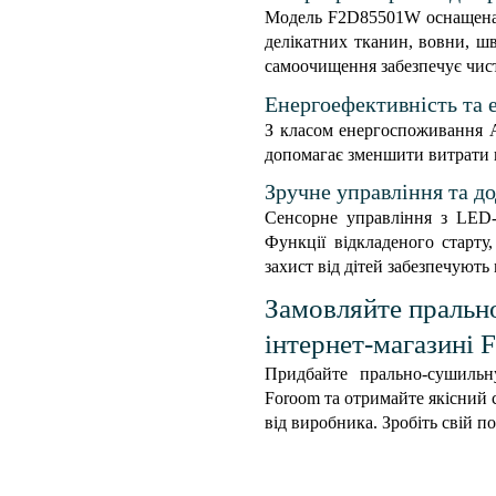
Модель F2D85501W оснащена 
делікатних тканин, вовни, шв
самоочищення забезпечує чист
Енергоефективність та 
З класом енергоспоживання 
допомагає зменшити витрати н
Зручне управління та до
Сенсорне управління з LED-
Функції відкладеного старту
захист від дітей забезпечуют
Замовляйте праль
інтернет-магазині 
Придбайте прально-сушиль
Foroom та отримайте якісний с
від виробника. Зробіть свій 