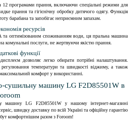
12 програмами прання, включаючи спеціальні режими для
идке прання та гігієнічну обробку дитячого одягу. Функція
оту барабана та запобігає неприємним запахам.
економія ресурсів
A та оптимізованим споживанням води, ця пральна машина
а комунальні послуги, не жертвуючи якістю прання.
даткові функції
дисплеєм дозволяє легко обирати потрібні налаштування.
, регулювання температури та швидкості віджиму, а також
ь максимальний комфорт у використанні.
но-сушильну машину LG F2D85501W в
Foroom
ну машину LG F2D85501W у нашому інтернет-магазині
ервіс, швидку доставку по всій Україні та офіційну гарантію
побут комфортнішим разом з Foroom!