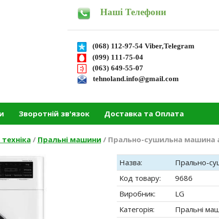
Наші Телефони
(068) 112-97-54 Viber,Telegram
(099) 111-75-04
(063) 649-55-07
tehnoland.info@gmail.com
и
Зворотній зв'язок
Доставка та Оплата
 техніка
/
Пральні машини
/
Прально-сушильна машина 
Назва:
Прально-су
Код товару:
9686
Виробник:
LG
Категорія:
Пральні ма