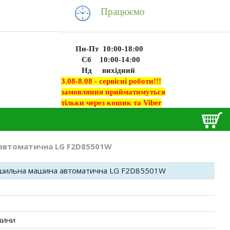
Працюємо
Пн-Пт 10:00-18:00
Сб 10:00-14:00
Нд вихідний
3.08-8.08 - сервісні роботи!!!
замовляння прийматимуться
тільки через кошик та Viber
автоматична LG F2D85501W
шильна машина автоматична LG F2D85501W
шини