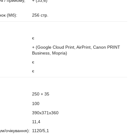
і / прийому,
+ (33,6)
нок (Мб):
256 стр.
є
+ (Google Cloud Print, AirPrint, Canon PRINT
Business, Mopria)
є
є
250 + 35
100
390x371x360
11,4
м/очікування):
1120/5,1