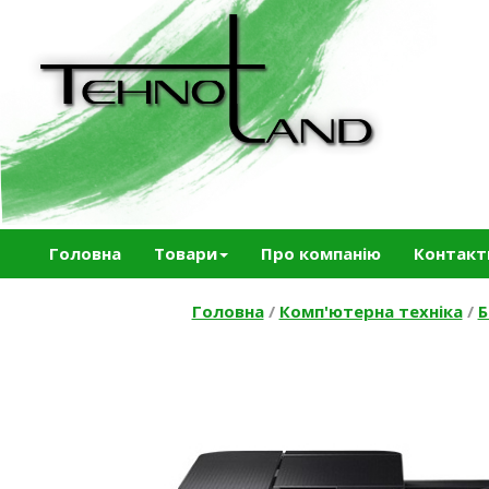
Головна
Товари
Про компанію
Контакт
Головна
/
Комп'ютерна техніка
/
Б