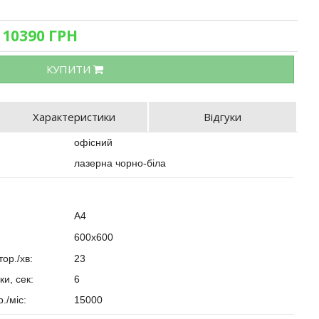
 10390 ГРН
КУПИТИ
Характеристики
Відгуки
офісний
лазерна чорно-біла
A4
600х600
тор./хв:
23
ки, сек:
6
./міс:
15000