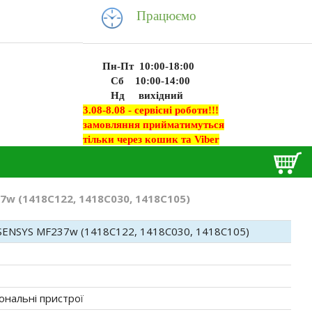
Працюємо
Пн-Пт 10:00-18:00
Сб 10:00-14:00
Нд вихідний
3.08-8.08 - сервісні роботи!!!
замовляння прийматимуться
тільки через кошик та Viber
7w (1418C122, 1418C030, 1418C105)
SENSYS MF237w (1418C122, 1418C030, 1418C105)
ональні пристрої