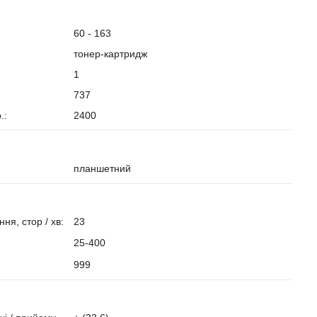
60 - 163
тонер-картридж
1
737
.:
2400
планшетний
ня, стор / хв:
23
25-400
999