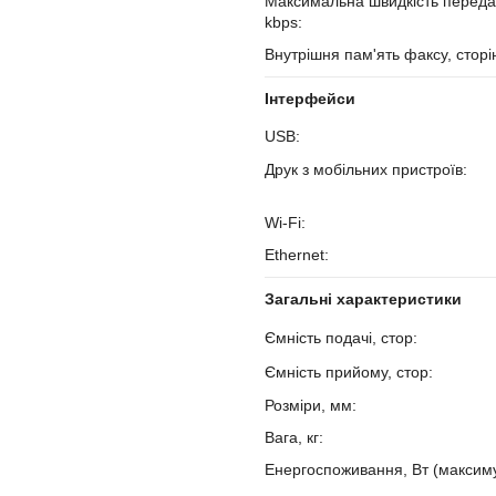
Максимальна швидкість передач
kbps:
Внутрішня пам'ять факсу, сторі
Інтерфейси
USB:
Друк з мобільних пристроїв:
Wi-Fi:
Ethernet:
Загальні характеристики
Ємність подачі, стор:
Ємність прийому, стор:
Розміри, мм:
Вага, кг:
Енергоспоживання, Вт (максиму