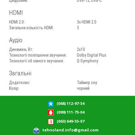
Цифровий:
DVB-T2, DVB-C
HDMI
HDMI 2.0:
3x HDMI 2.0
Загальна кількість HDMI:
3
Аудіо
Динаміки, Вт:
2х10
Технології поліпшення звучання:
Dolby Digital Plus
Технології об ємного звучання:
Q-Symphony
Загальні
Додатково:
Таймер сну
Колір:
чорний
(068) 112-97-54
(099) 111-75-04
(063) 649-55-07
tehnoland.info@gmail.com