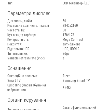
Тип:
LCD телевізор (LED)
Параметри дисплея
Діагональ, дюйм:
50
Роздільна здатність, пікселі:
3840x2160
Частота, Гц:
50
Кут огляду, гор/верт:
178/178
Контрастність:
Mega Contrast
Покриття:
антиблікове
Підтримка HDR:
HDR, HDR10
Тип підсвітки:
Edge
Variable refresh rate (VRR):
є
Оснащення
Операційна система:
Tizen
Smart TV:
Samsung Smart TV
Upscaling (масштабування
+ (4K)
зображення):
Органи керування
багатофункціональний
Тип пульта керування: