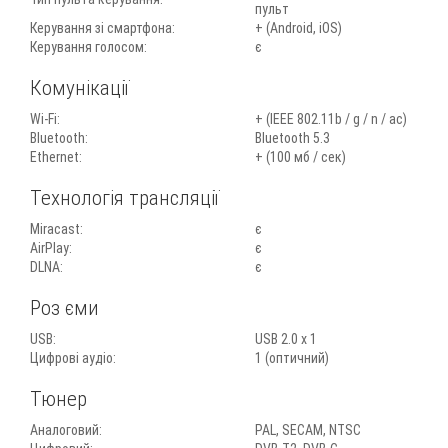
пульт
Керування зі смартфона:
+ (Android, iOS)
Керування голосом:
є
Комунікації
Wi-Fi:
+ (IEEE 802.11b / g / n / ас)
Bluetooth:
Bluetooth 5.3
Ethernet:
+ (100 мб / сек)
Технологія трансляції
Miracast:
є
AirPlay:
є
DLNA:
є
Роз єми
USB:
USB 2.0 х 1
Цифрові аудіо:
1 (оптичний)
Тюнер
Аналоговий:
PAL, SECAM, NTSC