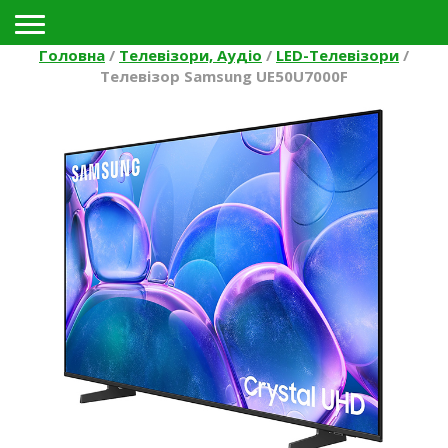
Toggle navigation
Головна
/
Телевізори, Аудіо
/
LED-Телевізори
/
Телевізор Samsung UE50U7000F