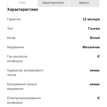
Опис
Характеристики
Відгуки
Характеристики
Гарантія
12 місяців
Тип
Газова
Колір
Білий
Керування
Механічне
Газ-контроль
Є
конфорок
Індикатор залишкового
немає
тепла
Блокування панелі
немає
керування
Електрозапалювання
Є
конфорок