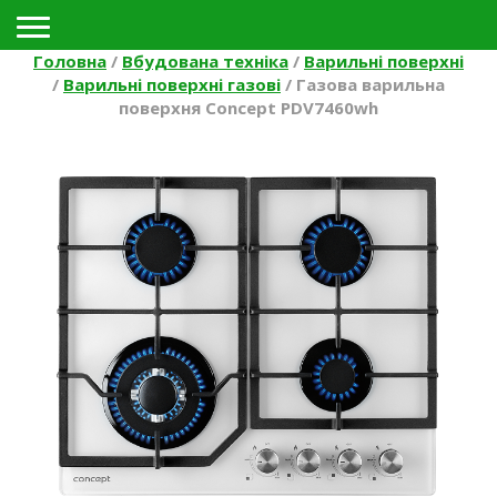
Toggle navigation
Головна
/
Вбудована техніка
/
Варильні поверхні
/
Варильні поверхні газові
/
Газова варильна
поверхня Concept PDV7460wh