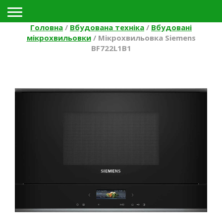
Toggle navigation
Головна
/
Вбудована техніка
/
Вбудовані
мікрохвильовки
/
Мікрохвильовка Siemens
BF722L1B1