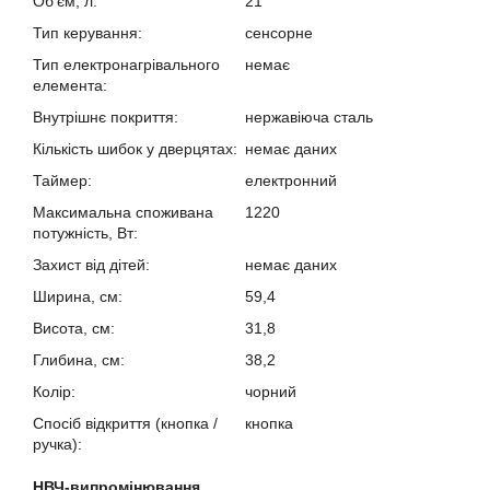
Об'єм, л:
21
Тип керування:
сенсорне
Тип електронагрівального
немає
елемента:
Внутрішнє покриття:
нержавіюча сталь
Кількість шибок у дверцятах:
немає даних
Таймер:
електронний
Максимальна споживана
1220
потужність, Вт:
Захист від дітей:
немає даних
Ширина, см:
59,4
Висота, см:
31,8
Глибина, см:
38,2
Колір:
чорний
Спосіб відкриття (кнопка /
кнопка
ручка):
НВЧ-випромінювання