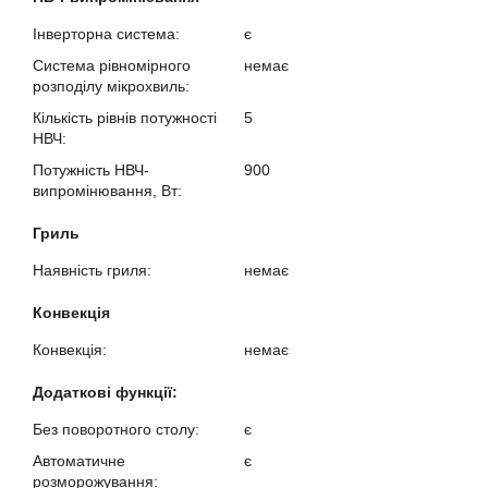
Інверторна система:
є
Система рівномірного
немає
розподілу мікрохвиль:
Кількість рівнів потужності
5
НВЧ:
Потужність НВЧ-
900
випромінювання, Вт:
Гриль
Наявність гриля:
немає
Конвекція
Конвекція:
немає
Додаткові функції:
Без поворотного столу:
є
Автоматичне
є
розморожування: