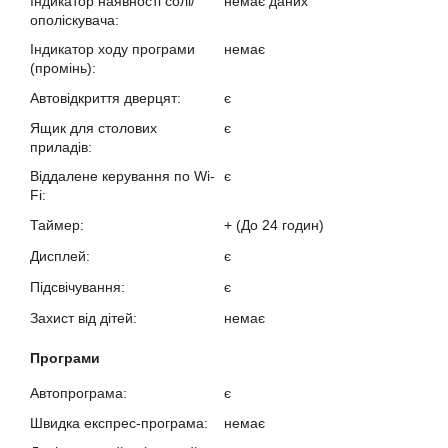
Індикатор наявності солі/
немає даних
ополіскувача:
Індикатор ходу програми
немає
(промінь):
Автовідкриття дверцят:
є
Ящик для столових
є
приладів:
Віддалене керування по Wi-
є
Fi:
Таймер:
+ (До 24 годин)
Дисплей:
є
Підсвічування:
є
Захист від дітей:
немає
Програми
Автопрограма:
є
Швидка експрес-програма:
немає