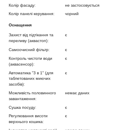
Колір фасаду:
не застосовується
Колір панелі керування:
чорний
Оснащення
Захист від підтікання та
є
переливу (аквастоп):
Самоочисний фільтр:
є
Контроль чистоти води
є
(аквасенсор):
Автоматика "3 в 1" (для
є
таблетованих миючих
засобів):
Можливість половинного
немає даних
завантаження:
Сушка посуду:
є
Регулювання висоти
є
верхнього кошика: