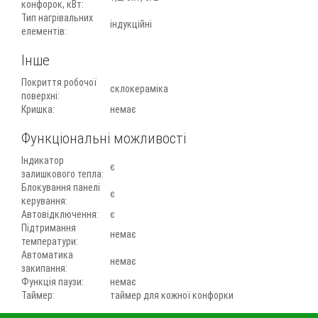
конфорок, кВт:
Тип нагрівальних
індукційні
елементів:
Інше
Покриття робочої
склокераміка
поверхні:
Кришка:
немає
Функціональні можливості
Індикатор
є
залишкового тепла:
Блокування панелі
є
керування:
Автовідключення:
є
Підтримання
немає
температури:
Автоматика
немає
закипання:
Функція паузи:
немає
Таймер:
таймер для кожної конфорки