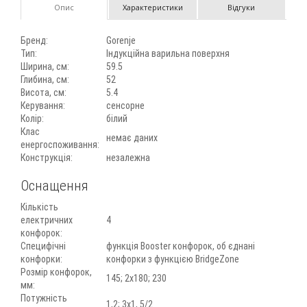
Опис
Характеристики
Відгуки
Бренд:
Gorenje
Тип:
Індукційна варильна поверхня
Ширина, см:
59.5
Глибина, см:
52
Висота, см:
5.4
Керування:
сенсорне
Колір:
білий
Клас
немає даних
енергоспоживання:
Конструкція:
незалежна
Оснащення
Кількість
електричних
4
конфорок:
Специфічні
функція Booster конфорок, об єднані
конфорки:
конфорки з функцією BridgeZone
Розмір конфорок,
145; 2х180; 230
мм:
Потужність
1,2; 3х1, 5/2