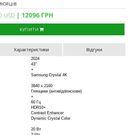
МІСЯЦІВ
| 12096 ГРН
0 USD
КУПИТИ
Характеристики
Відгуки
2024
43”
+
Samsung Crystal 4K
3840 x 2160
Глянцеве (антивідблискове)
+
60 Гц
HDR10+
Contrast Enhancer
Dynamic Crystal Color
20 Вт
2 Шт