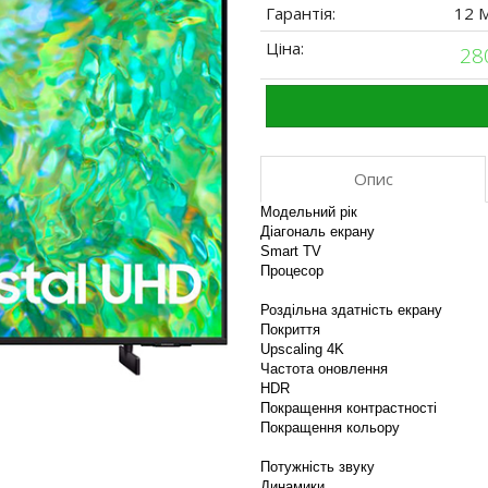
Гарантія:
12 
Ціна:
28
Опис
Модельний рік
Діагональ екрану
Smart TV
Процесор
Роздільна здатність екрану
Покриття
Upscaling 4K
Частота оновлення
HDR
Покращення контрастності
Покращення кольору
Потужність звуку
Динамики