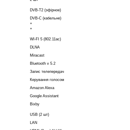
DVB-T2 (эфірное)
DVB-C (кабельне)
+
+
WI-FI 5 (802.11ac)
DLNA
Miracast
Bluetooth v 5.2
Запис телепередач
Керування голосом
Amazon Alexa
Google Assistant
Bixby
USB (2 шт)
LAN