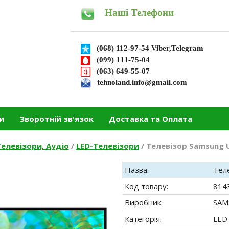
Наші Телефони
(068) 112-97-54 Viber,Telegram
(099) 111-75-04
(063) 649-55-07
tehnoland.info@gmail.com
и
Зворотній зв'язок
Доставка та Оплата
елевізори, Аудіо
/
LED-Телевізори
/
Телевізор Samsung 
Назва:
Тел
Код товару:
814
Виробник:
SAM
Категорія:
LED