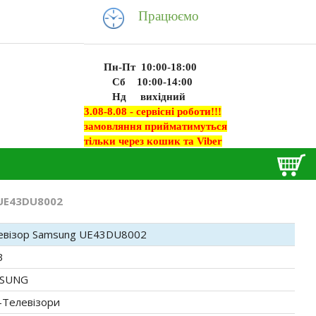
Працюємо
Пн-Пт 10:00-18:00
Сб 10:00-14:00
Нд вихідний
3.08-8.08 - сервісні роботи!!!
замовляння прийматимуться
тільки через кошик та Viber
UE43DU8002
евізор Samsung UE43DU8002
3
SUNG
-Телевізори