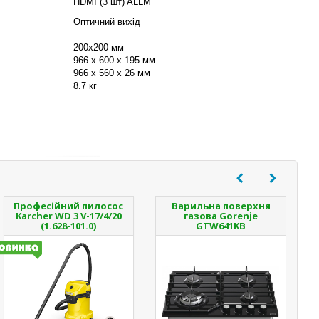
HDMI (3 шт) ALLM
Оптичний вихід
200x200 мм
966 x 600 x 195 мм
966 х 560 х 26 мм
8.7 кг
Професійний пилосос
Варильна поверхня
Karcher WD 3 V-17/4/20
газова Gorenje
(1.628-101.0)
GTW641KB