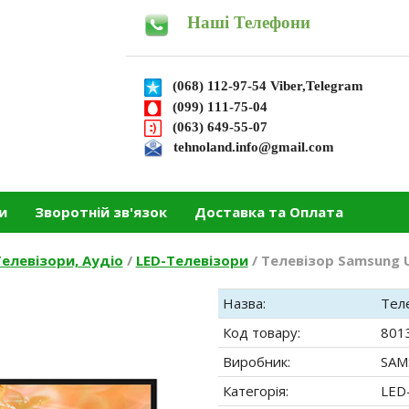
Наші Телефони
(068) 112-97-54 Viber,Telegram
(099) 111-75-04
(063) 649-55-07
tehnoland.info@gmail.com
и
Зворотній зв'язок
Доставка та Оплата
елевізори, Аудіо
/
LED-Телевізори
/
Телевізор Samsung 
Назва:
Тел
Код товару:
801
Виробник:
SAM
Категорія:
LED