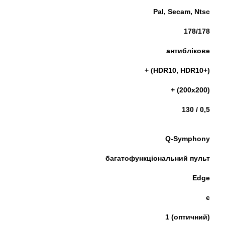
Pal, Secam, Ntsc
178/178
антиблікове
+ (HDR10, HDR10+)
+ (200х200)
130 / 0,5
Q-Symphony
багатофункціональний пульт
Edge
є
1 (оптичний)