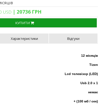
МІСЯЦІВ
| 20736 ГРН
0 USD
КУПИТИ
Характеристики
Відгуки
12 місяців
Tizen
Lcd телевізор (LED)
Usb 2.0 х 1
немає
+ (100 мб / сек)