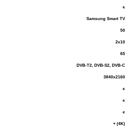
є
Samsung Smart TV
50
2х10
65
DVB-T2, DVB-S2, DVB-C
3840x2160
є
є
є
+ (4K)