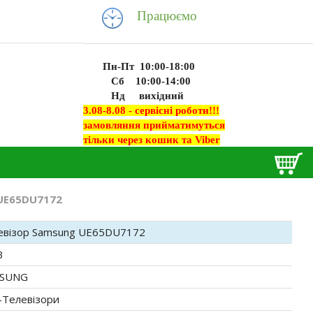
Працюємо
Пн-Пт 10:00-18:00
Сб 10:00-14:00
Нд вихідний
3.08-8.08 - сервісні роботи!!!
замовляння прийматимуться
тільки через кошик та Viber
UE65DU7172
евізор Samsung UE65DU7172
3
SUNG
-Телевізори