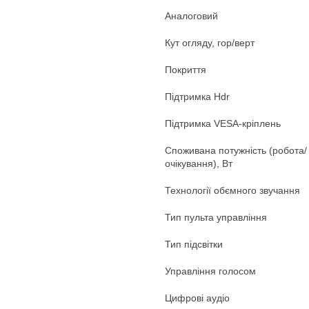
Аналоговий
Кут огляду, гор/верт
Покриття
Підтримка Hdr
Підтримка VESA-кріплень
Споживана потужність (робота/
очікування), Вт
Технології обємного звучання
Тип пульта управління
Тип підсвітки
Управління голосом
Цифрові аудіо