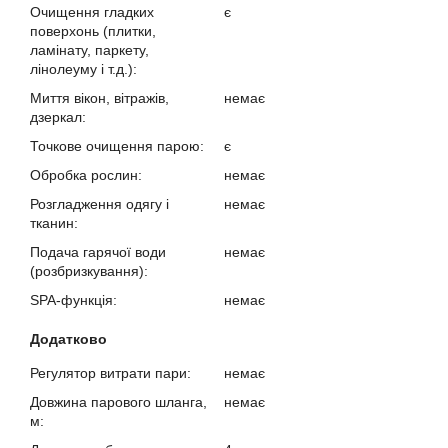
Очищення гладких
є
поверхонь (плитки,
ламінату, паркету,
лінолеуму і т.д.):
Миття вікон, вітражів,
немає
дзеркал:
Точкове очищення парою:
є
Обробка рослин:
немає
Розгладження одягу і
немає
тканин:
Подача гарячої води
немає
(розбризкування):
SPA-функція:
немає
Додатково
Регулятор витрати пари:
немає
Довжина парового шланга,
немає
м: