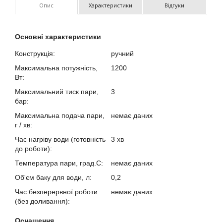
Опис
Характеристики
Відгуки
Основні характеристики
Конструкція:
ручний
Максимальна потужність,
1200
Вт:
Максимальний тиск пари,
3
бар:
Максимальна подача пари,
немає даних
г / хв:
Час нагріву води (готовність
3 хв
до роботи):
Температура пари, град.С:
немає даних
Об'єм баку для води, л:
0,2
Час безперервної роботи
немає даних
(без доливання):
Оснащення