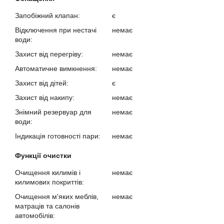
Запобіжний клапан:
є
Відключення при нестачі
немає
води:
Захист від перегріву:
немає
Автоматичне вимкнення:
немає
Захист від дітей:
є
Захист від накипу:
немає
Знімний резервуар для
немає
води:
Індикація готовності пари:
немає
Функції очистки
Очищення килимів і
немає
килимових покриттів:
Очищення м'яких меблів,
немає
матраців та салонів
автомобілів: