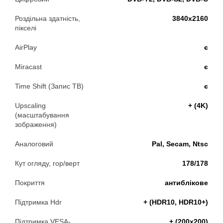
Роздільна здатність,
3840x2160
пікселі
AirPlay
є
Miracast
є
Time Shift (Запис ТВ)
є
Upscaling
+ (4K)
(масштабування
зображення)
Аналоговий
Pal, Secam, Ntsc
Кут огляду, гор/верт
178/178
Покриття
антиблікове
Підтримка Hdr
+ (HDR10, HDR10+)
Підтримка VESA-
+ (200х200)