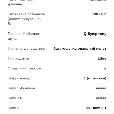
кріплень
Споживана потужність
130 / 0,5
(робота/очікування),
Вт
Технології обємного
Q-Symphony
звучання
Тип пульта управління
багатофункціональний пульт
Тип підсвітки
Edge
Управління голосом
є
Цифрові аудіо
1 (оптичний)
Hdmi 1.4 і нижче
немає
Hdmi 2.0
немає
Hdmi 2.1
3x Hdmi 2.1