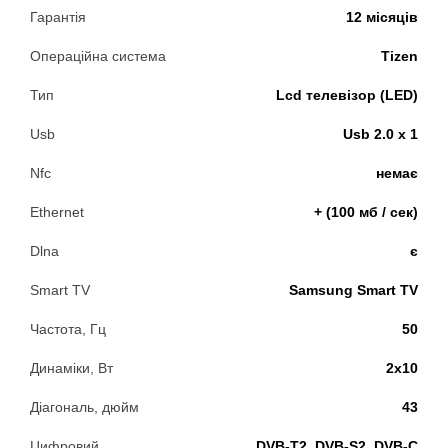
Гарантія
12 місяців
Операційна система
Tizen
Тип
Lcd телевізор (LED)
Usb
Usb 2.0 х 1
Nfc
немає
Ethernet
+ (100 мб / сек)
Dlna
є
Smart TV
Samsung Smart TV
Частота, Гц
50
Динаміки, Вт
2х10
Діагональ, дюйм
43
Цифровий
DVB-T2, DVB-S2, DVB-C