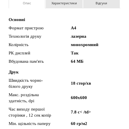
Опис
Характеристики
Відгуки
Основні
Формат пристрою
A4
Технологія друку
лазерна
Колірність
монохромний
РК дисплей
Так
Вбудована пам'ять
64 МБ
Друк
Швидкість чорно-
18 стор/хв
білого друку
Макс. роздільна
600х600
здатність, dpi
Час виходу першої
7.8 с< /td>
сторінки , 12 сек копір
Мін. щільність паперу
60 гр/м2