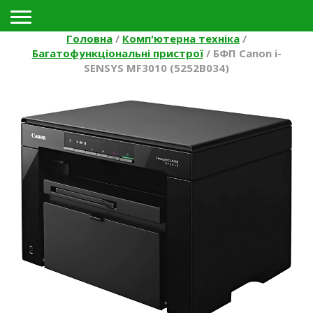
Toggle navigation
Головна
/
Комп'ютерна техніка
/
Багатофункціональні пристрої
/
БФП Canon i-
SENSYS MF3010 (5252B034)