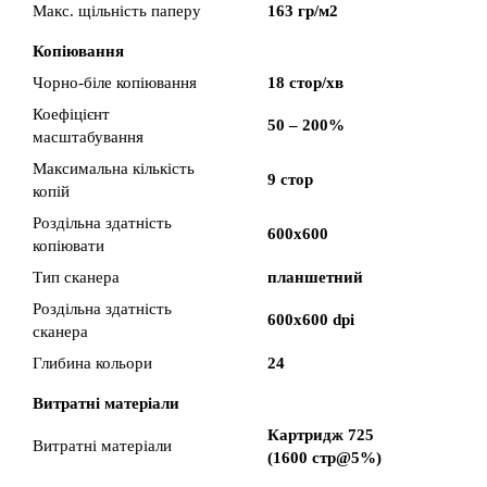
Макс. щільність паперу
163 гр/м2
Копіювання
Чорно-біле копіювання
18 стор/хв
Коефіцієнт
50 – 200%
масштабування
Максимальна кількість
9 стор
копій
Роздільна здатність
600х600
копіювати
Тип сканера
планшетний
Роздільна здатність
600х600 dpi
сканера
Глибина кольори
24
Витратні матеріали
Картридж 725
Витратні матеріали
(1600 стр@5%)