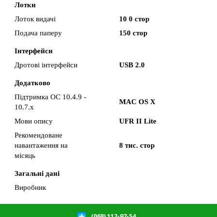
Лотки
Лоток видачі
10 0 стор
Подача паперу
150 стор
Інтерфейси
Дротові інтерфейси
USB 2.0
Додатково
Підтримка ОС 10.4.9 -
MAC OS X
10.7.x
Мови опису
UFR II Lite
Рекомендоване
навантаження на
8 тис. стор
місяць
Загальні дані
Виробник
(068) 112-97-54