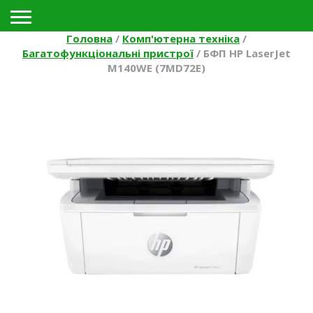
Toggle navigation
Головна
/
Комп'ютерна техніка
/
Багатофункціональні пристрої
/
БФП HP LaserJet
M140WE (7MD72E)