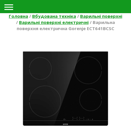
Toggle navigation
Головна
/
Вбудована техніка
/
Варильні поверхні
/
Варильні поверхні електричні
/
Варильна
поверхня електрична Gorenje ECT641BCSC