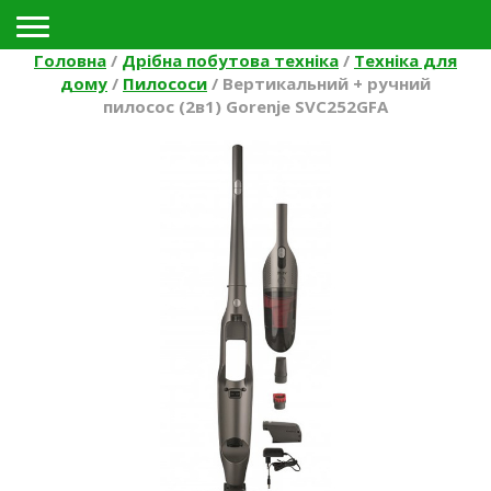
Toggle navigation
Головна
/
Дрібна побутова техніка
/
Техніка для
дому
/
Пилососи
/
Вертикальний + ручний
пилосос (2в1) Gorenje SVC252GFA