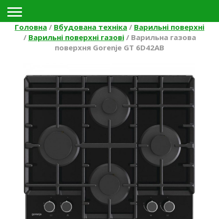
Toggle navigation
Головна
/
Вбудована техніка
/
Варильні поверхні
/
Варильні поверхні газові
/
Варильна газова
поверхня Gorenje GT 6D42AB