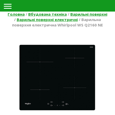
Toggle navigation
Головна
/
Вбудована техніка
/
Варильні поверхні
/
Варильні поверхні електричні
/
Варильна
поверхня електрична Whirlpool WS Q2160 NE